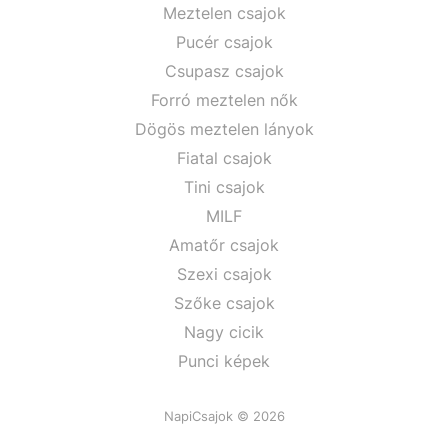
Meztelen csajok
Pucér csajok
Csupasz csajok
Forró meztelen nők
Dögös meztelen lányok
Fiatal csajok
Tini csajok
MILF
Amatőr csajok
Szexi csajok
Szőke csajok
Nagy cicik
Punci képek
NapiCsajok © 2026