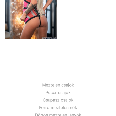
Meztelen csajok
Pucér csajok
Csupasz csajok
Forró meztelen nők
Dögös meztelen lányok