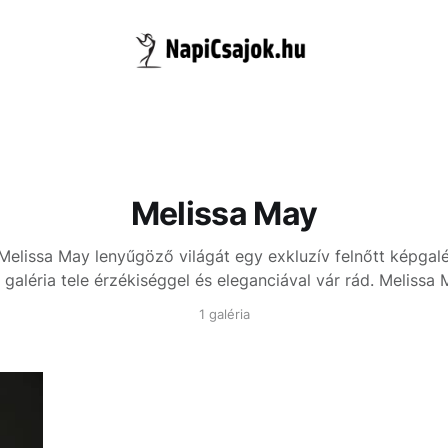
Melissa May
Melissa May lenyűgöző világát egy exkluzív felnőtt képgalé
 galéria tele érzékiséggel és eleganciával vár rád.
Melissa 
1 galéria