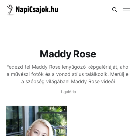
Maddy Rose
Fedezd fel Maddy Rose lenyűgöző képgalériáját, ahol
a művészi fotók és a vonzó stílus találkozik. Merülj el
a szépség világában!
Maddy Rose videói
1 galéria