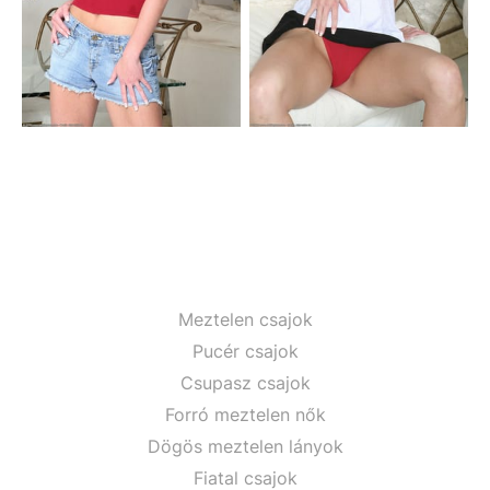
Meztelen csajok
Pucér csajok
Csupasz csajok
Forró meztelen nők
Dögös meztelen lányok
Fiatal csajok