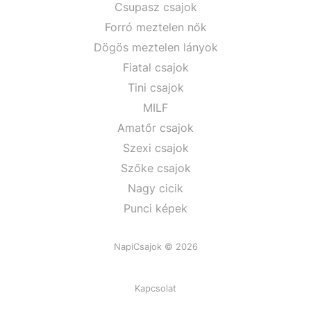
Csupasz csajok
Forró meztelen nők
Dögös meztelen lányok
Fiatal csajok
Tini csajok
MILF
Amatőr csajok
Szexi csajok
Szőke csajok
Nagy cicik
Punci képek
NapiCsajok © 2026
Kapcsolat