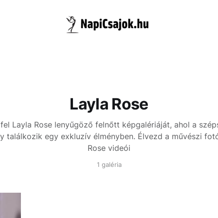
Layla Rose
fel Layla Rose lenyűgöző felnőtt képgalériáját, ahol a szép
y találkozik egy exkluzív élményben. Élvezd a művészi fot
Rose videói
1 galéria