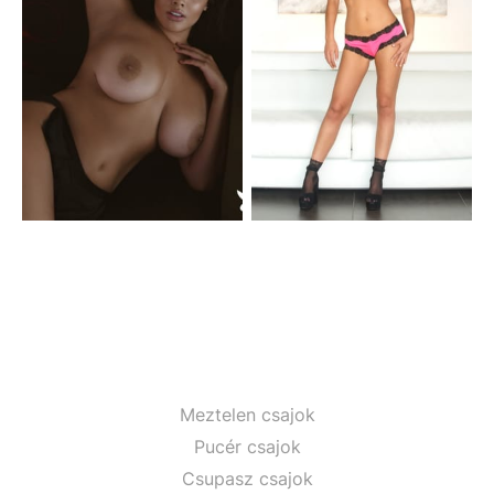
Meztelen csajok
Pucér csajok
Csupasz csajok