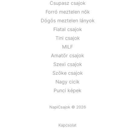
Csupasz csajok
Forró meztelen nők
Dögös meztelen lányok
Fiatal csajok
Tini csajok
MILF
Amatőr csajok
Szexi csajok
Szőke csajok
Nagy cicik
Punci képek
NapiCsajok © 2026
Kapcsolat