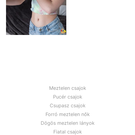
Meztelen csajok
Pucér csajok
Csupasz csajok
Forró meztelen nők
Dögös meztelen lányok
Fiatal csajok