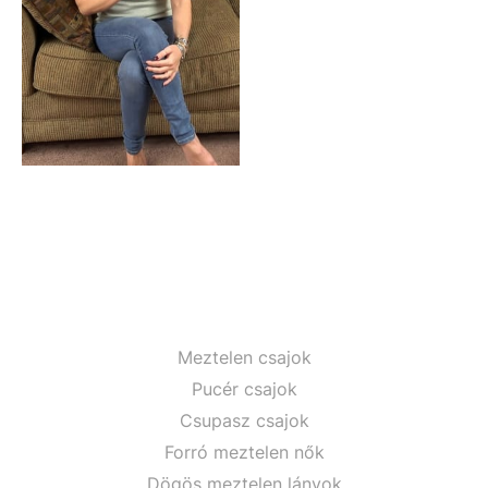
Meztelen csajok
Pucér csajok
Csupasz csajok
Forró meztelen nők
Dögös meztelen lányok