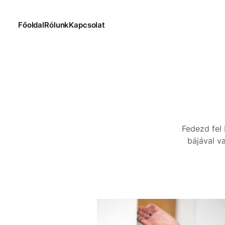
Főoldal
Rólunk
Kapcsolat
Fedezd fel 
bájával v