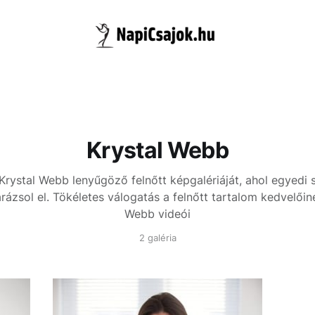
Krystal Webb
Krystal Webb lenyűgöző felnőtt képgalériáját, ahol egyedi s
arázsol el. Tökéletes válogatás a felnőtt tartalom kedvelői
Webb videói
2 galéria