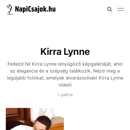
Kirra Lynne
Fedezd fel Kirra Lynne lenyűgöző képgalériáját, ahol
az elegancia és a szépség találkozik. Nézd meg a
legújabb fotókat, amelyek elvarázsolnak!
Kirra Lynne
videói
1 galéria