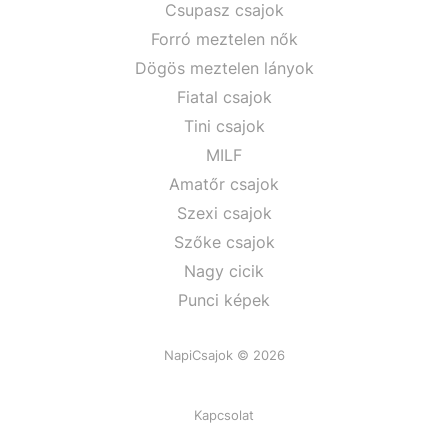
Csupasz csajok
Forró meztelen nők
Dögös meztelen lányok
Fiatal csajok
Tini csajok
MILF
Amatőr csajok
Szexi csajok
Szőke csajok
Nagy cicik
Punci képek
NapiCsajok © 2026
Kapcsolat