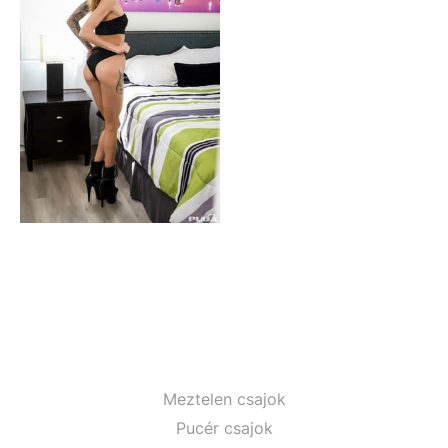
Meztelen csajok
Pucér csajok