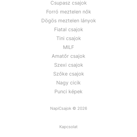
Csupasz csajok
Forró meztelen nők
Dögös meztelen lányok
Fiatal csajok
Tini csajok
MILF
Amatőr csajok
Szexi csajok
Szőke csajok
Nagy cicik
Punci képek
NapiCsajok © 2026
Kapcsolat