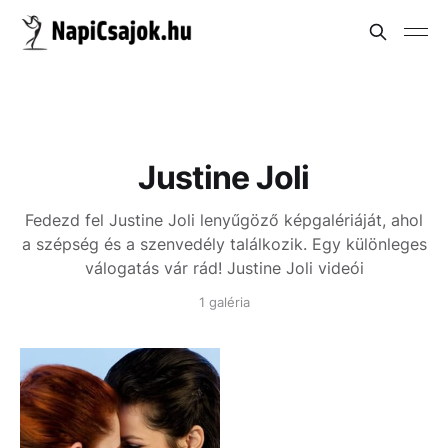
Justine Joli
Fedezd fel Justine Joli lenyűgöző képgalériáját, ahol
a szépség és a szenvedély találkozik. Egy különleges
válogatás vár rád!
Justine Joli videói
1 galéria