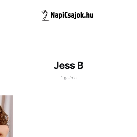
Jess B
1 galéria