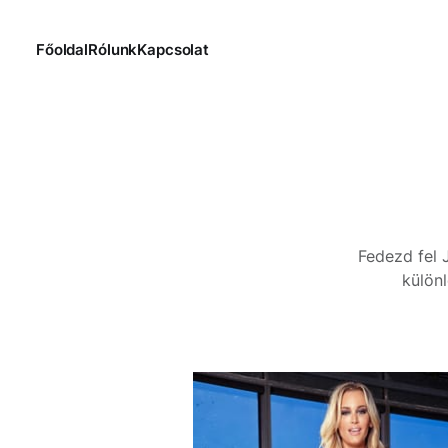
Főoldal
Rólunk
Kapcsolat
Fedezd fel 
különl