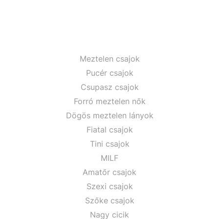
Meztelen csajok
Pucér csajok
Csupasz csajok
Forró meztelen nők
Dögös meztelen lányok
Fiatal csajok
Tini csajok
MILF
Amatőr csajok
Szexi csajok
Szőke csajok
Nagy cicik