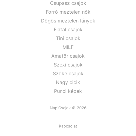
Csupasz csajok
Forró meztelen nők
Dögös meztelen lányok
Fiatal csajok
Tini csajok
MILF
Amatőr csajok
Szexi csajok
Szőke csajok
Nagy cicik
Punci képek
NapiCsajok © 2026
Kapcsolat