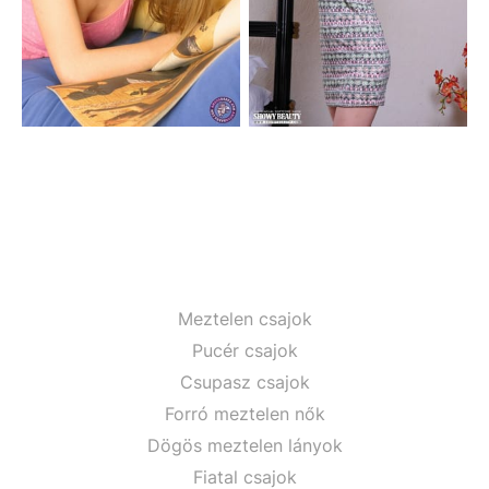
Meztelen csajok
Pucér csajok
Csupasz csajok
Forró meztelen nők
Dögös meztelen lányok
Fiatal csajok