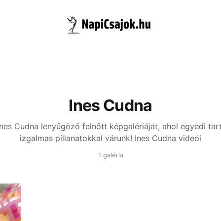
Ines Cudna
Ines Cudna lenyűgöző felnőtt képgalériáját, ahol egyedi tar
izgalmas pillanatokkal várunk!
Ines Cudna videói
1 galéria