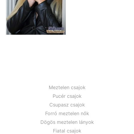
Meztelen csajok
Pucér csajok
Csupasz csajok
Forró meztelen nők
Dögös meztelen lányok
Fiatal csajok