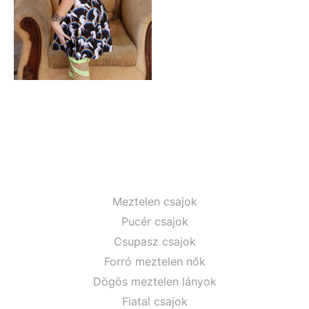
Meztelen csajok
Pucér csajok
Csupasz csajok
Forró meztelen nők
Dögös meztelen lányok
Fiatal csajok