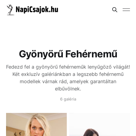
Gyönyörű Fehérnemű
Fedezd fel a gyönyörű fehérneműk lenyűgöző világát!
Két exkluzív galériánkban a legszebb fehérnemű
modellek várnak rád, amelyek garantáltan
elbűvölnek.
6 galéria