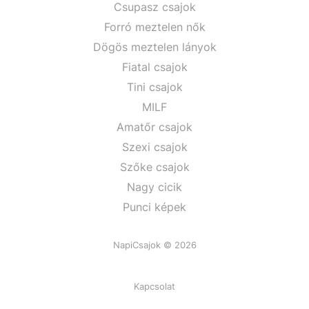
Csupasz csajok
Forró meztelen nők
Dögös meztelen lányok
Fiatal csajok
Tini csajok
MILF
Amatőr csajok
Szexi csajok
Szőke csajok
Nagy cicik
Punci képek
NapiCsajok © 2026
Kapcsolat