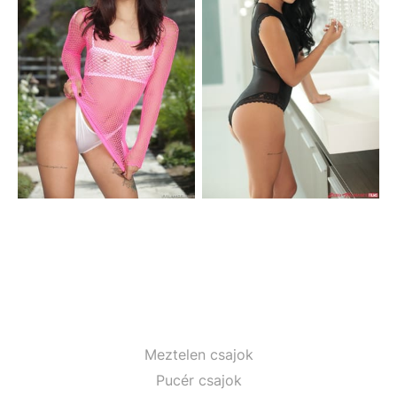
Meztelen csajok
Pucér csajok