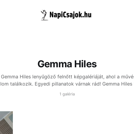
Gemma Hiles
 Gemma Hiles lenyűgöző felnőtt képgalériáját, ahol a művé
lom találkozik. Egyedi pillanatok várnak rád!
Gemma Hiles 
1 galéria