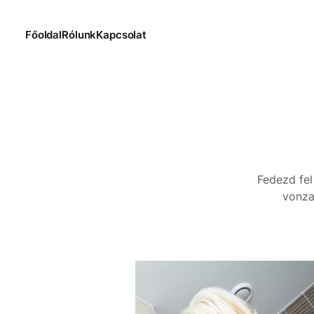
Főoldal
Rólunk
Kapcsolat
Fedezd fel
vonza