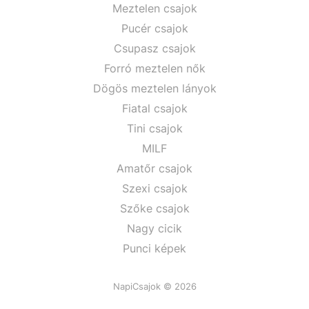
Meztelen csajok
Pucér csajok
Csupasz csajok
Forró meztelen nők
Dögös meztelen lányok
Fiatal csajok
Tini csajok
MILF
Amatőr csajok
Szexi csajok
Szőke csajok
Nagy cicik
Punci képek
NapiCsajok © 2026