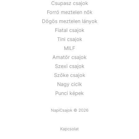
Csupasz csajok
Forró meztelen nők
Dögös meztelen lányok
Fiatal csajok
Tini csajok
MILF
Amatőr csajok
Szexi csajok
Szőke csajok
Nagy cicik
Punci képek
NapiCsajok © 2026
Kapcsolat