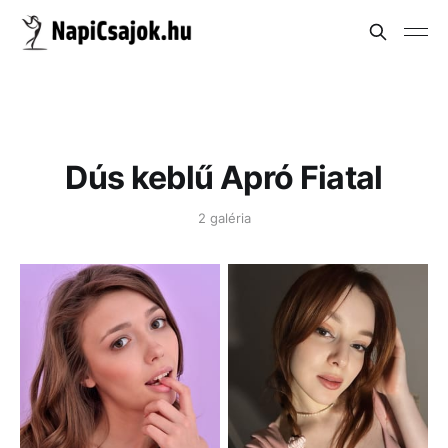
Dús keblű Apró Fiatal
2 galéria