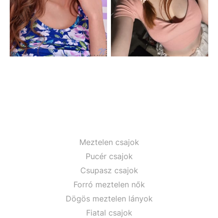
Meztelen csajok
Pucér csajok
Csupasz csajok
Forró meztelen nők
Dögös meztelen lányok
Fiatal csajok