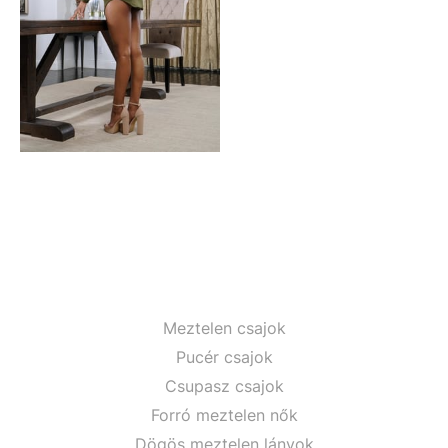
Meztelen csajok
Pucér csajok
Csupasz csajok
Forró meztelen nők
Dögös meztelen lányok