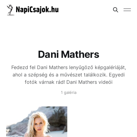
Dani Mathers
Fedezd fel Dani Mathers lenyűgöző képgalériáját,
ahol a szépség és a művészet találkozik. Egyedi
fotók várnak rád!
Dani Mathers videói
1 galéria