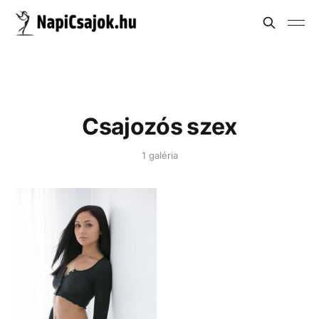
Csajozós szex
1 galéria