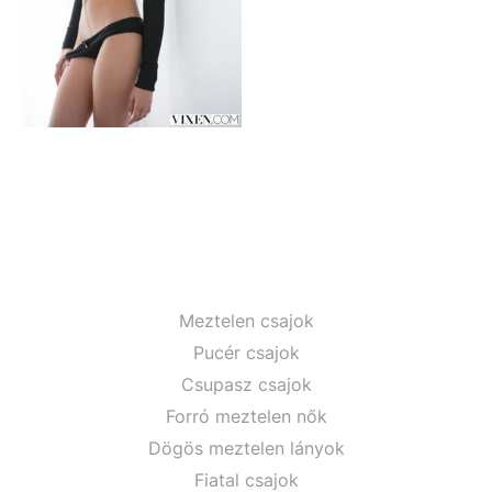
Meztelen csajok
Pucér csajok
Csupasz csajok
Forró meztelen nők
Dögös meztelen lányok
Fiatal csajok