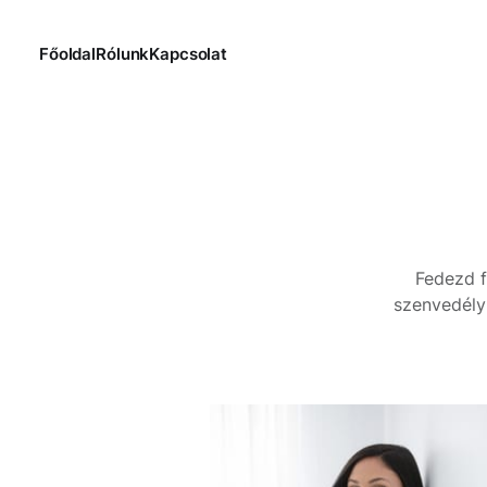
Főoldal
Rólunk
Kapcsolat
Fedezd f
szenvedély 