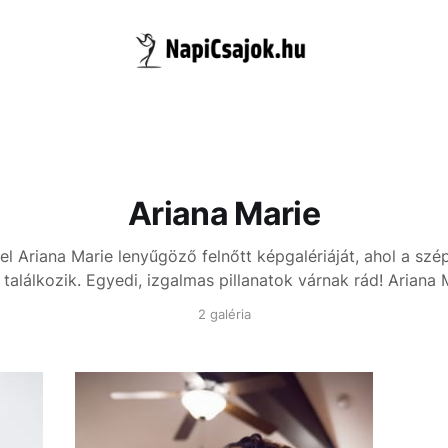
Ariana Marie
el Ariana Marie lenyűgöző felnőtt képgalériáját, ahol a szé
találkozik. Egyedi, izgalmas pillanatok várnak rád!
Ariana 
2 galéria