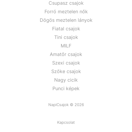
Csupasz csajok
Forró meztelen nők
Dögös meztelen lányok
Fiatal csajok
Tini csajok
MILF
Amatőr csajok
Szexi csajok
Szőke csajok
Nagy cicik
Punci képek
NapiCsajok © 2026
Kapcsolat