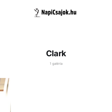
Clark
1 galéria