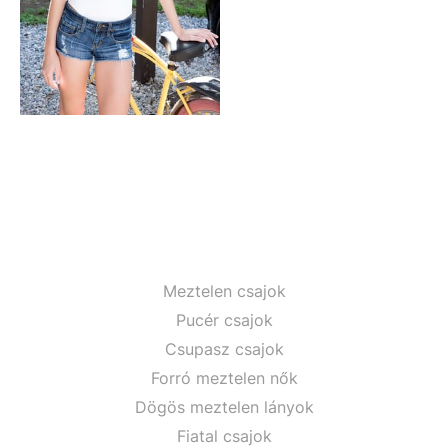
Meztelen csajok
Pucér csajok
Csupasz csajok
Forró meztelen nők
Dögös meztelen lányok
Fiatal csajok