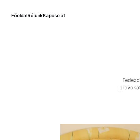
Főoldal
Rólunk
Kapcsolat
Fedezd 
provokat