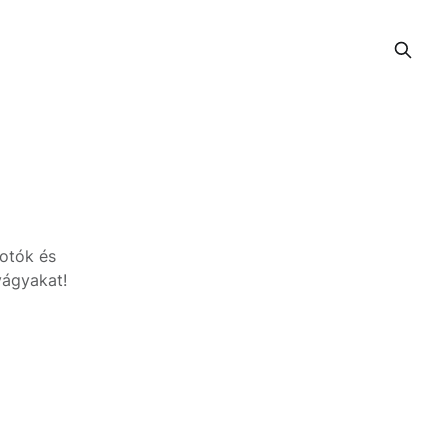
fotók és
vágyakat!