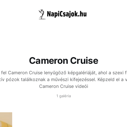
Cameron Cruise
fel Cameron Cruise lenyűgöző képgalériáját, ahol a szexi 
ív pózok találkoznak a művészi kifejezéssel. Képzeld el a 
Cameron Cruise videói
1 galéria