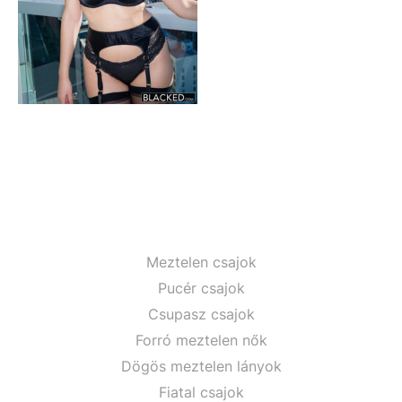
Meztelen csajok
Pucér csajok
Csupasz csajok
Forró meztelen nők
Dögös meztelen lányok
Fiatal csajok