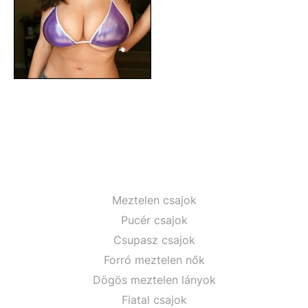
Meztelen csajok
Pucér csajok
Csupasz csajok
Forró meztelen nők
Dögös meztelen lányok
Fiatal csajok