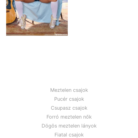
Meztelen csajok
Pucér csajok
Csupasz csajok
Forró meztelen nők
Dögös meztelen lányok
Fiatal csajok