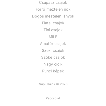
Csupasz csajok
Forró meztelen nők
Dögös meztelen lányok
Fiatal csajok
Tini csajok
MILF
Amatőr csajok
Szexi csajok
Szőke csajok
Nagy cicik
Punci képek
NapiCsajok © 2026
Kapcsolat