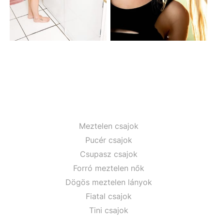
Meztelen csajok
Pucér csajok
Csupasz csajok
Forró meztelen nők
Dögös meztelen lányok
Fiatal csajok
Tini csajok