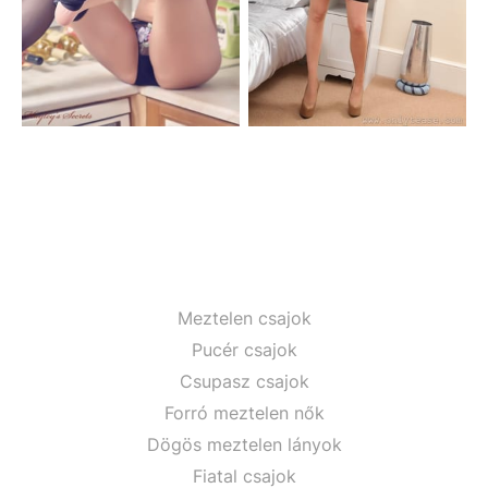
Meztelen csajok
Pucér csajok
Csupasz csajok
Forró meztelen nők
Dögös meztelen lányok
Fiatal csajok