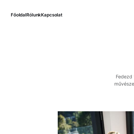
Főoldal
Rólunk
Kapcsolat
Fedezd f
művészet