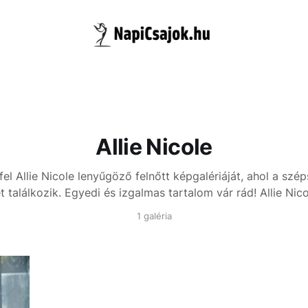
Allie Nicole
el Allie Nicole lenyűgöző felnőtt képgalériáját, ahol a szé
 találkozik. Egyedi és izgalmas tartalom vár rád!
Allie Nic
1 galéria