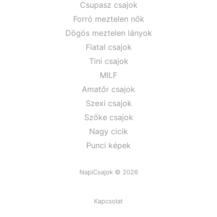
Csupasz csajok
Forró meztelen nők
Dögös meztelen lányok
Fiatal csajok
Tini csajok
MILF
Amatőr csajok
Szexi csajok
Szőke csajok
Nagy cicik
Punci képek
NapiCsajok © 2026
Kapcsolat