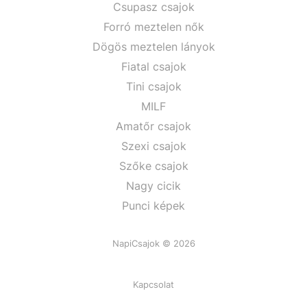
Csupasz csajok
Forró meztelen nők
Dögös meztelen lányok
Fiatal csajok
Tini csajok
MILF
Amatőr csajok
Szexi csajok
Szőke csajok
Nagy cicik
Punci képek
NapiCsajok © 2026
Kapcsolat