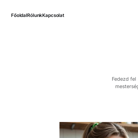
Főoldal
Rólunk
Kapcsolat
Fedezd fel 
mesterség