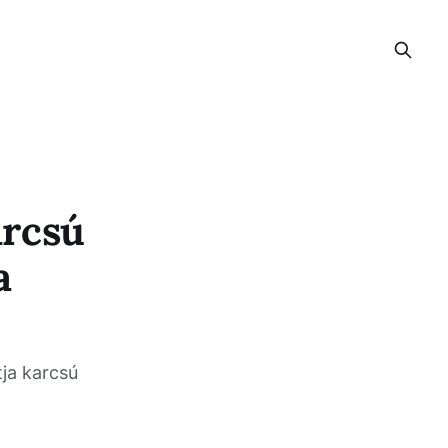
arcsú
a
tja karcsú