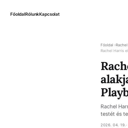
Főoldal
Rólunk
Kapcsolat
Főoldal
Rachel
Rachel Harris e
Rache
alakj
Play
Rachel Harr
testét és 
2026. 04. 19.