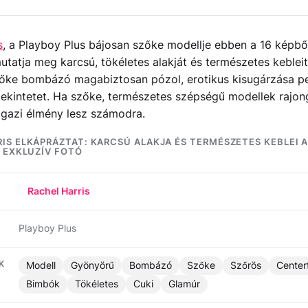
s
, a Playboy Plus bájosan szőke modellje ebben a 16 képből
utatja meg karcsú, tökéletes alakját és természetes kebleit
őke bombázó magabiztosan pózol, erotikus kisugárzása p
ekintetet. Ha szőke, természetes szépségű modellek rajon
 igazi élmény lesz számodra.
IS ELKÁPRÁZTAT: KARCSÚ ALAKJA ÉS TERMÉSZETES KEBLEI 
6 EXKLUZÍV FOTÓ
Rachel Harris
Playboy Plus
K
Modell
Gyönyörű
Bombázó
Szőke
Szőrös
Center
Bimbók
Tökéletes
Cuki
Glamúr