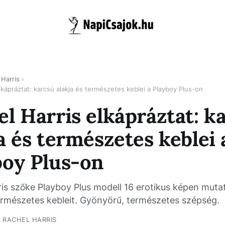
 Harris
lkápráztat: karcsú alakja és természetes keblei a Playboy Plus-on
l Harris elkápráztat: k
a és természetes keblei 
boy Plus-on
is szőke Playboy Plus modell 16 erotikus képen muta
természetes kebleit. Gyönyörű, természetes szépség.
RACHEL HARRIS