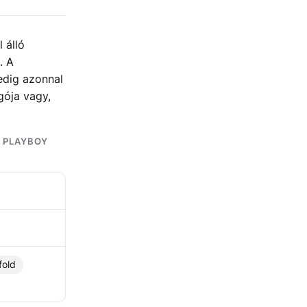
 álló
. A
edig azonnal
gója vagy,
A PLAYBOY
fold