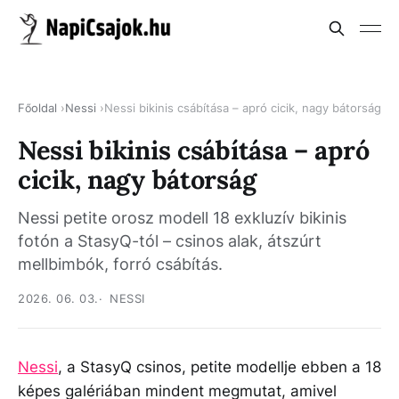
Főoldal
Nessi
Nessi bikinis csábítása – apró cicik, nagy bátorság
Nessi bikinis csábítása – apró
cicik, nagy bátorság
Nessi petite orosz modell 18 exkluzív bikinis
fotón a StasyQ-tól – csinos alak, átszúrt
mellbimbók, forró csábítás.
2026. 06. 03.
NESSI
Nessi
, a StasyQ csinos, petite modellje ebben a 18
képes galériában mindent megmutat, amivel