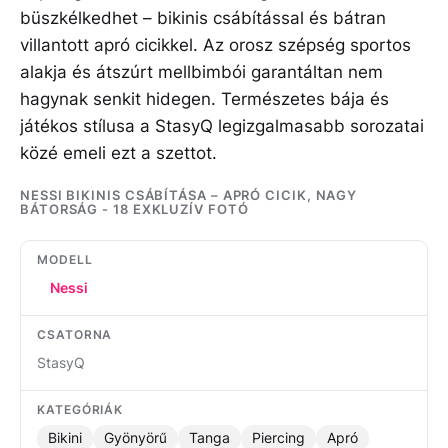
büszkélkedhet – bikinis csábítással és bátran
villantott apró cicikkel. Az orosz szépség sportos
alakja és átszúrt mellbimbói garantáltan nem
hagynak senkit hidegen. Természetes bája és
játékos stílusa a StasyQ legizgalmasabb sorozatai
közé emeli ezt a szettot.
NESSI BIKINIS CSÁBÍTÁSA – APRÓ CICIK, NAGY
BÁTORSÁG - 18 EXKLUZÍV FOTÓ
MODELL
Nessi
CSATORNA
StasyQ
KATEGÓRIÁK
Bikini
Gyönyörű
Tanga
Piercing
Apró