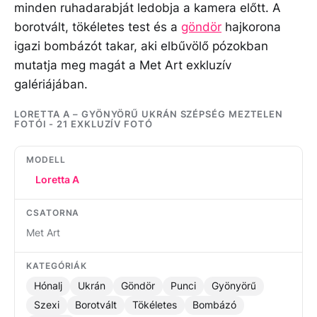
minden ruhadarabját ledobja a kamera előtt. A
borotvált, tökéletes test és a
göndör
hajkorona
igazi bombázót takar, aki elbűvölő pózokban
mutatja meg magát a Met Art exkluzív
galériájában.
LORETTA A – GYÖNYÖRŰ UKRÁN SZÉPSÉG MEZTELEN
FOTÓI - 21 EXKLUZÍV FOTÓ
MODELL
Loretta A
CSATORNA
Met Art
KATEGÓRIÁK
Hónalj
Ukrán
Göndör
Punci
Gyönyörű
Szexi
Borotvált
Tökéletes
Bombázó