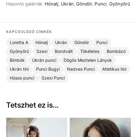
Hasonló galériák:
Hónalj
,
Ukrán
,
Göndör
,
Punci
,
Gyönyörű
KAPCSOLÓDÓ CÍMKÉK
Loretta A
Hónalj
Ukrán
Göndör
Punci
Gyönyörű
Szexi
Borotvált
Tökéletes
Bombázó
Bimbók
Ukrán punci
Dögös Meztelen Lányok
Ukrán tini
Punci Bugyi
Nedves Punci
Atletikus tini
Húsos punci
Szexi Punci
Tetszhet ez is...