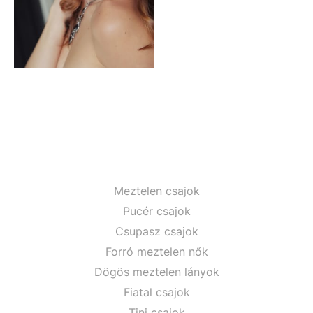
Meztelen csajok
Pucér csajok
Csupasz csajok
Forró meztelen nők
Dögös meztelen lányok
Fiatal csajok
Tini csajok